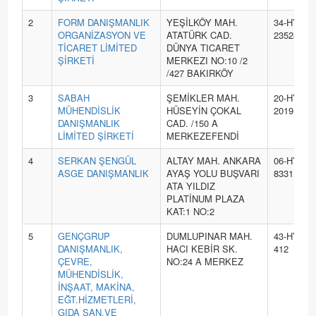
2
FORM DANIŞMANLIK
YEŞİLKÖY MAH.
34-HYB-
ORGANİZASYON VE
ATATÜRK CAD.
23528
TİCARET LİMİTED
DÜNYA TICARET
ŞİRKETİ
MERKEZI NO:10 /2
/427 BAKIRKÖY
3
SABAH
ŞEMİKLER MAH.
20-HYB-
MÜHENDİSLİK
HÜSEYİN ÇOKAL
2019
DANIŞMANLIK
CAD. /150 A
LİMİTED ŞİRKETİ
MERKEZEFENDİ
4
SERKAN ŞENGÜL
ALTAY MAH. ANKARA
06-HYB-
ASGE DANIŞMANLIK
AYAŞ YOLU BUŞVARI
8331
ATA YILDIZ
PLATİNUM PLAZA
KAT:1 NO:2
5
GENÇGRUP
DUMLUPINAR MAH.
43-HYB-
DANIŞMANLIK,
HACI KEBİR SK.
412
ÇEVRE,
NO:24 A MERKEZ
MÜHENDİSLİK,
İNŞAAT, MAKİNA,
EĞT.HİZMETLERİ,
GIDA SAN.VE