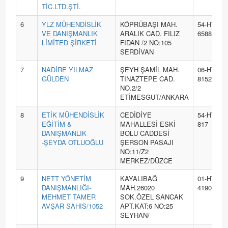
TİC.LTD.ŞTİ.
6
YLZ MÜHENDİSLİK
KÖPRÜBAŞI MAH.
54-HYB-
VE DANIŞMANLIK
ARALIK CAD. FILIZ
6588
LİMİTED ŞİRKETİ
FIDAN /2 NO:105
SERDİVAN
7
NADİRE YILMAZ
ŞEYH ŞAMİL MAH.
06-HYB-
GÜLDEN
TINAZTEPE CAD.
8152
NO.2/2
ETİMESGUT/ANKARA
8
ETİK MÜHENDİSLİK
CEDİDİYE
54-HYB-
EĞİTİM &
MAHALLESİ ESKİ
817
DANIŞMANLIK
BOLU CADDESİ
-ŞEYDA OTLUOĞLU
ŞERSON PASAJI
NO:11/Z2
MERKEZ/DÜZCE
9
NETT YÖNETİM
KAYALIBAĞ
01-HYB-
DANIŞMANLIĞI-
MAH.26020
4190
MEHMET TAMER
SOK.ÖZEL SANCAK
AVŞAR SAHIS/1052
APT.KAT:6 NO:25
SEYHAN/