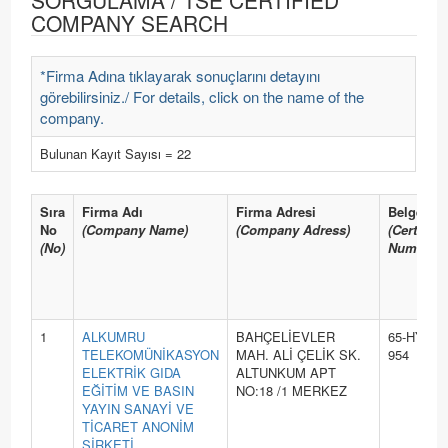
SORGULAMA / TSE CERTIFIED
COMPANY SEARCH
*Firma Adına tıklayarak sonuçlarını detayını
görebilirsiniz./ For details, click on the name of the
company.
Bulunan Kayıt Sayısı = 22
Sıra
Firma Adı
Firma Adresi
Belge No
No
(Company Name)
(Company Adress)
(Certifica
(No)
Number)
1
ALKUMRU
BAHÇELİEVLER
65-HYB-
TELEKOMÜNİKASYON
MAH. ALİ ÇELİK SK.
954
ELEKTRİK GIDA
ALTUNKUM APT
EĞİTİM VE BASIN
NO:18 /1 MERKEZ
YAYIN SANAYİ VE
TİCARET ANONİM
ŞİRKETİ