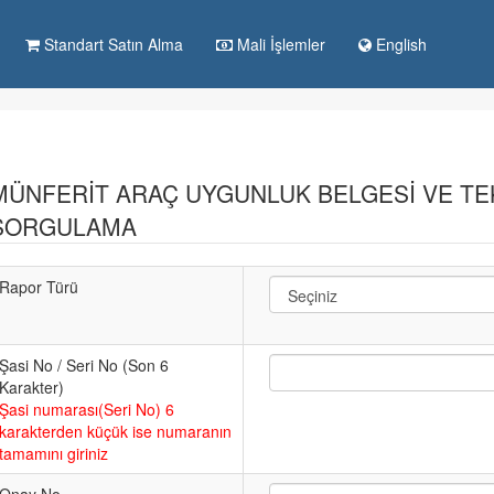
Standart Satın Alma
Mali İşlemler
English
TSE Anasayfa
MÜNFERIT ARAÇ UYGUNLUK BELGESI VE TE
SORGULAMA
Rapor Türü
Şasi No / Seri No (Son 6
Karakter)
Şasi numarası(Seri No) 6
karakterden küçük ise numaranın
tamamını giriniz