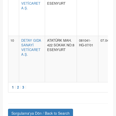
VETİCARET
ESENYURT
A.Ş.
10
DETAY GIDA
ATATÜRK MAH.
081041-
07.04.202
SANAYİ
422 SOKAK NO:8
HG-07/01
VETİCARET
ESENYURT
A.Ş.
1
2
3