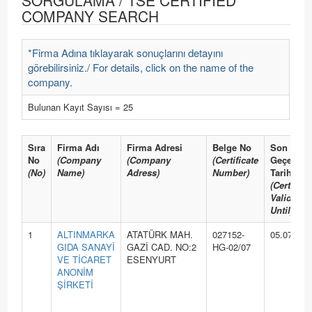
SORGULAMA / TSE CERTIFIED
COMPANY SEARCH
*Firma Adına tıklayarak sonuçlarını detayını
görebilirsiniz./ For details, click on the name of the
company.
Bulunan Kayıt Sayısı = 25
Sıra
Firma Adı
Firma Adresi
Belge No
Son
No
(Company
(Company
(Certificate
Geçerlilik
(No)
Name)
Adress)
Number)
Tarihi
(Certifica
Valid
Until)
1
ALTINMARKA
ATATÜRK MAH.
027152-
05.07.202
GIDA SANAYİ
GAZİ CAD. NO:2
HG-02/07
VE TİCARET
ESENYURT
ANONİM
ŞİRKETİ