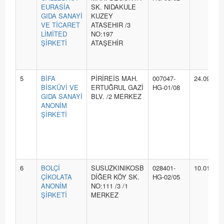
EURASİA
SK. NIDAKULE
GIDA SANAYİ
KUZEY
VE TİCARET
ATASEHIR /3
LİMİTED
NO:197
ŞİRKETİ
ATAŞEHİR
5
BİFA
PİRİREİS MAH.
007047-
24.09.202
BİSKÜVİ VE
ERTUĞRUL GAZİ
HG-01/08
GIDA SANAYİ
BLV. /2 MERKEZ
ANONİM
ŞİRKETİ
6
BOLÇİ
SUSUZKINIKOSB
028401-
10.01.202
ÇİKOLATA
DİĞER KÖY SK.
HG-02/05
ANONİM
NO:111 /3 /1
ŞİRKETİ
MERKEZ