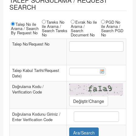
TALEP SORGULAMA / REQUEST
SEARCH
Tareks No
Evrak No ile
PGD No
Talep No ile
ile Arama /
Arama /
ile Arama /
Arama / Search
Search Tareks
Search
Search PGD
By Request No
No
Document No
No
Talep No/Request No
Talep Kabul Tarihi/Request
Date)
Doğrulama Kodu /
Verification Code
Doğrulama Kodunu Giriniz /
Enter Verification Code